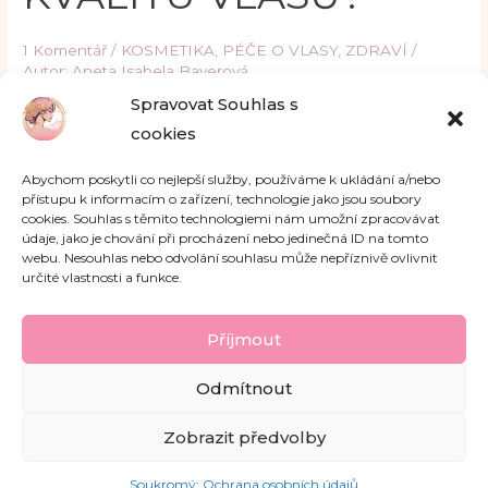
1 Komentář
/
KOSMETIKA
,
PÉČE O VLASY
,
ZDRAVÍ
/
Autor: Aneta Isabela Bayerová
Spravovat Souhlas s
Věděla jsi, že si muži vybírají, ať už na podvědomé nebo
cookies
vědomé úrovni, ženy s pěknými a krásnými vlasy? Důvod je
celkem jednoduchý. Krásné a pěkné vlasy signalizují, že je
Abychom poskytli co nejlepší služby, používáme k ukládání a/nebo
žena zdravá a schopná zplodit zdravého potomka. A to je
přístupu k informacím o zařízení, technologie jako jsou soubory
přeci v zájmu rodiče i v zájmu přírody. Navíc … Sebevědomí
cookies. Souhlas s těmito technologiemi nám umožní zpracovávat
údaje, jako je chování při procházení nebo jedinečná ID na tomto
ženy se bezpochyby odvíjí […]
webu. Nesouhlas nebo odvolání souhlasu může nepříznivě ovlivnit
určité vlastnosti a funkce.
Read More »
Příjmout
Odmítnout
Zobrazit předvolby
Soukromý: Ochrana osobních údajů