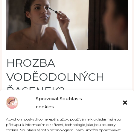
HROZBA
VODĚODOLNÝCH
ŘASENEK?
Spravovat Souhlas s
cookies
Diskuze
/
DEKORATIVNÍ KOSMETIKA
,
KOSMETIKA
/
Autor: Aneta Isabela Bayerová
Abychom poskytli co nejlepší služby, používáme k ukládání a/nebo
Je jen málo žen, které by nepoužívaly řasenku.
přístupu k informacím o zařízení, technologie jako jsou soubory
cookies. Souhlas s těmito technologiemi nám umožní zpracovávat
Pravděpodobně každá z nás doma alespoň jednu řasenku